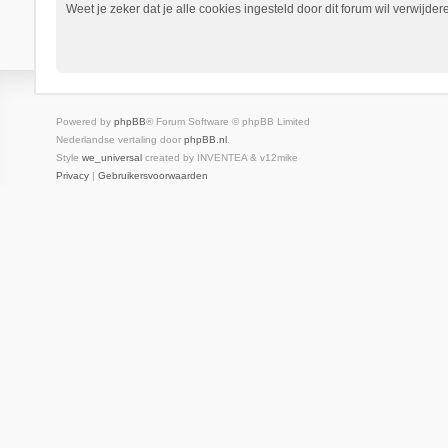
Weet je zeker dat je alle cookies ingesteld door dit forum wil verwijder
Powered by
phpBB
® Forum Software © phpBB Limited
Nederlandse vertaling door
phpBB.nl
.
Style
we_universal
created by INVENTEA & v12mike
Privacy
|
Gebruikersvoorwaarden