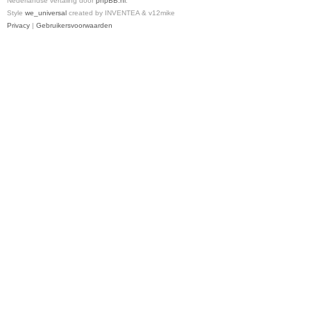
Nederlandse vertaling door
phpBB.nl
.
Style
we_universal
created by INVENTEA & v12mike
Privacy
|
Gebruikersvoorwaarden