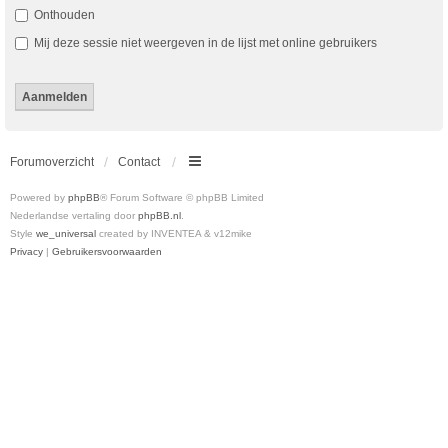
Onthouden
Mij deze sessie niet weergeven in de lijst met online gebruikers
Forumoverzicht
Contact
Powered by
phpBB
® Forum Software © phpBB Limited
Nederlandse vertaling door
phpBB.nl
.
Style
we_universal
created by INVENTEA & v12mike
Privacy
|
Gebruikersvoorwaarden