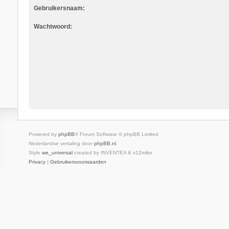
Gebruikersnaam:
Wachtwoord:
Powered by
phpBB
® Forum Software © phpBB Limited
Nederlandse vertaling door
phpBB.nl
.
Style
we_universal
created by INVENTEA & v12mike
Privacy
|
Gebruikersvoorwaarden