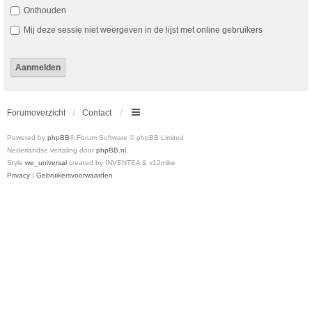
Onthouden
Mij deze sessie niet weergeven in de lijst met online gebruikers
Forumoverzicht
Contact
Powered by
phpBB
® Forum Software © phpBB Limited
Nederlandse vertaling door
phpBB.nl
.
Style
we_universal
created by INVENTEA & v12mike
Privacy
|
Gebruikersvoorwaarden