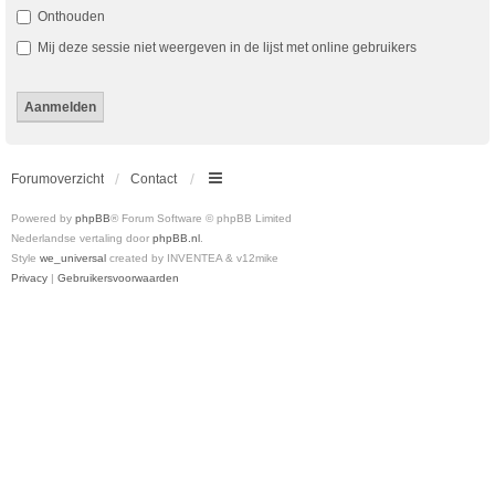
Onthouden
Mij deze sessie niet weergeven in de lijst met online gebruikers
Forumoverzicht
Contact
Powered by
phpBB
® Forum Software © phpBB Limited
Nederlandse vertaling door
phpBB.nl
.
Style
we_universal
created by INVENTEA & v12mike
Privacy
|
Gebruikersvoorwaarden