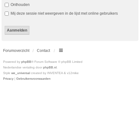
Onthouden
Mij deze sessie niet weergeven in de lijst met online gebruikers
Forumoverzicht
Contact
Powered by
phpBB
® Forum Software © phpBB Limited
Nederlandse vertaling door
phpBB.nl
.
Style
we_universal
created by INVENTEA & v12mike
Privacy
|
Gebruikersvoorwaarden