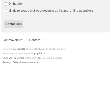
Onthouden
Mij deze sessie niet weergeven in de lijst met online gebruikers
Forumoverzicht
Contact
Powered by
phpBB
® Forum Software © phpBB Limited
Nederlandse vertaling door
phpBB.nl
.
Style
we_universal
created by INVENTEA & v12mike
Privacy
|
Gebruikersvoorwaarden