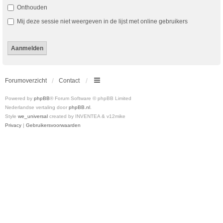
Onthouden
Mij deze sessie niet weergeven in de lijst met online gebruikers
Forumoverzicht
Contact
Powered by
phpBB
® Forum Software © phpBB Limited
Nederlandse vertaling door
phpBB.nl
.
Style
we_universal
created by INVENTEA & v12mike
Privacy
|
Gebruikersvoorwaarden