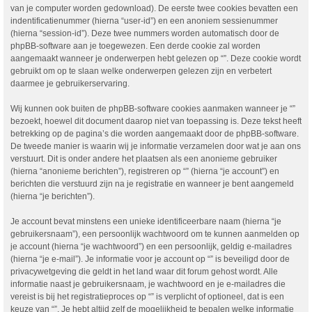
van je computer worden gedownload). De eerste twee cookies bevatten een
indentificatienummer (hierna “user-id”) en een anoniem sessienummer
(hierna “session-id”). Deze twee nummers worden automatisch door de
phpBB-software aan je toegewezen. Een derde cookie zal worden
aangemaakt wanneer je onderwerpen hebt gelezen op “”. Deze cookie wordt
gebruikt om op te slaan welke onderwerpen gelezen zijn en verbetert
daarmee je gebruikerservaring.
Wij kunnen ook buiten de phpBB-software cookies aanmaken wanneer je “”
bezoekt, hoewel dit document daarop niet van toepassing is. Deze tekst heeft
betrekking op de pagina’s die worden aangemaakt door de phpBB-software.
De tweede manier is waarin wij je informatie verzamelen door wat je aan ons
verstuurt. Dit is onder andere het plaatsen als een anonieme gebruiker
(hierna “anonieme berichten”), registreren op “” (hierna “je account”) en
berichten die verstuurd zijn na je registratie en wanneer je bent aangemeld
(hierna “je berichten”).
Je account bevat minstens een unieke identificeerbare naam (hierna “je
gebruikersnaam”), een persoonlijk wachtwoord om te kunnen aanmelden op
je account (hierna “je wachtwoord”) en een persoonlijk, geldig e-mailadres
(hierna “je e-mail”). Je informatie voor je account op “” is beveiligd door de
privacywetgeving die geldt in het land waar dit forum gehost wordt. Alle
informatie naast je gebruikersnaam, je wachtwoord en je e-mailadres die
vereist is bij het registratieproces op “” is verplicht of optioneel, dat is een
keuze van “”. Je hebt altijd zelf de mogelijkheid te bepalen welke informatie