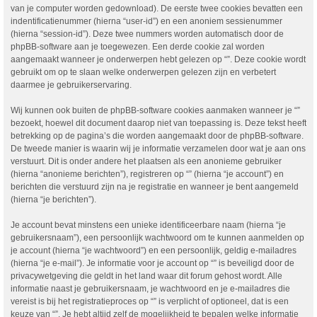
van je computer worden gedownload). De eerste twee cookies bevatten een
indentificatienummer (hierna “user-id”) en een anoniem sessienummer
(hierna “session-id”). Deze twee nummers worden automatisch door de
phpBB-software aan je toegewezen. Een derde cookie zal worden
aangemaakt wanneer je onderwerpen hebt gelezen op “”. Deze cookie wordt
gebruikt om op te slaan welke onderwerpen gelezen zijn en verbetert
daarmee je gebruikerservaring.
Wij kunnen ook buiten de phpBB-software cookies aanmaken wanneer je “”
bezoekt, hoewel dit document daarop niet van toepassing is. Deze tekst heeft
betrekking op de pagina’s die worden aangemaakt door de phpBB-software.
De tweede manier is waarin wij je informatie verzamelen door wat je aan ons
verstuurt. Dit is onder andere het plaatsen als een anonieme gebruiker
(hierna “anonieme berichten”), registreren op “” (hierna “je account”) en
berichten die verstuurd zijn na je registratie en wanneer je bent aangemeld
(hierna “je berichten”).
Je account bevat minstens een unieke identificeerbare naam (hierna “je
gebruikersnaam”), een persoonlijk wachtwoord om te kunnen aanmelden op
je account (hierna “je wachtwoord”) en een persoonlijk, geldig e-mailadres
(hierna “je e-mail”). Je informatie voor je account op “” is beveiligd door de
privacywetgeving die geldt in het land waar dit forum gehost wordt. Alle
informatie naast je gebruikersnaam, je wachtwoord en je e-mailadres die
vereist is bij het registratieproces op “” is verplicht of optioneel, dat is een
keuze van “”. Je hebt altijd zelf de mogelijkheid te bepalen welke informatie