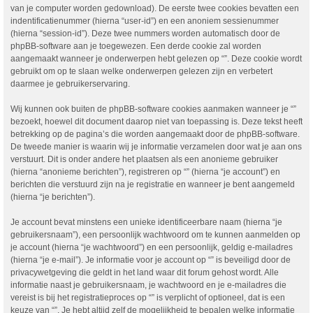
van je computer worden gedownload). De eerste twee cookies bevatten een
indentificatienummer (hierna “user-id”) en een anoniem sessienummer
(hierna “session-id”). Deze twee nummers worden automatisch door de
phpBB-software aan je toegewezen. Een derde cookie zal worden
aangemaakt wanneer je onderwerpen hebt gelezen op “”. Deze cookie wordt
gebruikt om op te slaan welke onderwerpen gelezen zijn en verbetert
daarmee je gebruikerservaring.
Wij kunnen ook buiten de phpBB-software cookies aanmaken wanneer je “”
bezoekt, hoewel dit document daarop niet van toepassing is. Deze tekst heeft
betrekking op de pagina’s die worden aangemaakt door de phpBB-software.
De tweede manier is waarin wij je informatie verzamelen door wat je aan ons
verstuurt. Dit is onder andere het plaatsen als een anonieme gebruiker
(hierna “anonieme berichten”), registreren op “” (hierna “je account”) en
berichten die verstuurd zijn na je registratie en wanneer je bent aangemeld
(hierna “je berichten”).
Je account bevat minstens een unieke identificeerbare naam (hierna “je
gebruikersnaam”), een persoonlijk wachtwoord om te kunnen aanmelden op
je account (hierna “je wachtwoord”) en een persoonlijk, geldig e-mailadres
(hierna “je e-mail”). Je informatie voor je account op “” is beveiligd door de
privacywetgeving die geldt in het land waar dit forum gehost wordt. Alle
informatie naast je gebruikersnaam, je wachtwoord en je e-mailadres die
vereist is bij het registratieproces op “” is verplicht of optioneel, dat is een
keuze van “”. Je hebt altijd zelf de mogelijkheid te bepalen welke informatie