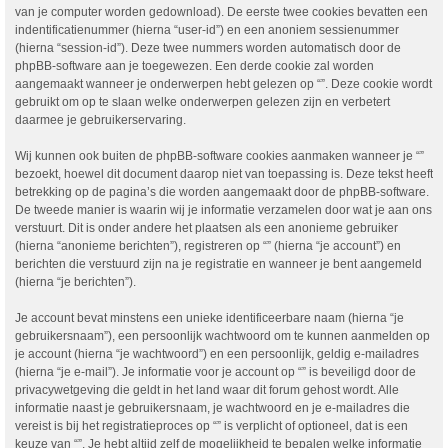
van je computer worden gedownload). De eerste twee cookies bevatten een
indentificatienummer (hierna “user-id”) en een anoniem sessienummer
(hierna “session-id”). Deze twee nummers worden automatisch door de
phpBB-software aan je toegewezen. Een derde cookie zal worden
aangemaakt wanneer je onderwerpen hebt gelezen op “”. Deze cookie wordt
gebruikt om op te slaan welke onderwerpen gelezen zijn en verbetert
daarmee je gebruikerservaring.
Wij kunnen ook buiten de phpBB-software cookies aanmaken wanneer je “”
bezoekt, hoewel dit document daarop niet van toepassing is. Deze tekst heeft
betrekking op de pagina’s die worden aangemaakt door de phpBB-software.
De tweede manier is waarin wij je informatie verzamelen door wat je aan ons
verstuurt. Dit is onder andere het plaatsen als een anonieme gebruiker
(hierna “anonieme berichten”), registreren op “” (hierna “je account”) en
berichten die verstuurd zijn na je registratie en wanneer je bent aangemeld
(hierna “je berichten”).
Je account bevat minstens een unieke identificeerbare naam (hierna “je
gebruikersnaam”), een persoonlijk wachtwoord om te kunnen aanmelden op
je account (hierna “je wachtwoord”) en een persoonlijk, geldig e-mailadres
(hierna “je e-mail”). Je informatie voor je account op “” is beveiligd door de
privacywetgeving die geldt in het land waar dit forum gehost wordt. Alle
informatie naast je gebruikersnaam, je wachtwoord en je e-mailadres die
vereist is bij het registratieproces op “” is verplicht of optioneel, dat is een
keuze van “”. Je hebt altijd zelf de mogelijkheid te bepalen welke informatie