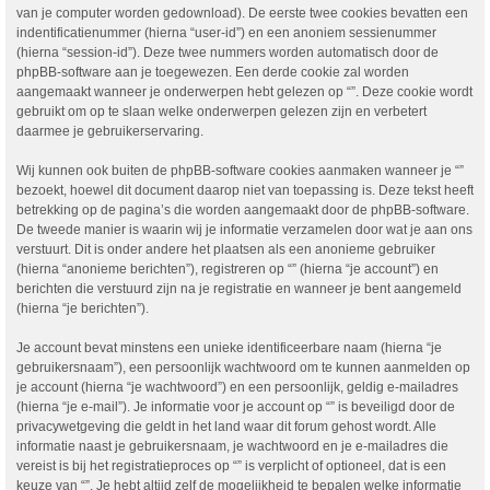
van je computer worden gedownload). De eerste twee cookies bevatten een
indentificatienummer (hierna “user-id”) en een anoniem sessienummer
(hierna “session-id”). Deze twee nummers worden automatisch door de
phpBB-software aan je toegewezen. Een derde cookie zal worden
aangemaakt wanneer je onderwerpen hebt gelezen op “”. Deze cookie wordt
gebruikt om op te slaan welke onderwerpen gelezen zijn en verbetert
daarmee je gebruikerservaring.
Wij kunnen ook buiten de phpBB-software cookies aanmaken wanneer je “”
bezoekt, hoewel dit document daarop niet van toepassing is. Deze tekst heeft
betrekking op de pagina’s die worden aangemaakt door de phpBB-software.
De tweede manier is waarin wij je informatie verzamelen door wat je aan ons
verstuurt. Dit is onder andere het plaatsen als een anonieme gebruiker
(hierna “anonieme berichten”), registreren op “” (hierna “je account”) en
berichten die verstuurd zijn na je registratie en wanneer je bent aangemeld
(hierna “je berichten”).
Je account bevat minstens een unieke identificeerbare naam (hierna “je
gebruikersnaam”), een persoonlijk wachtwoord om te kunnen aanmelden op
je account (hierna “je wachtwoord”) en een persoonlijk, geldig e-mailadres
(hierna “je e-mail”). Je informatie voor je account op “” is beveiligd door de
privacywetgeving die geldt in het land waar dit forum gehost wordt. Alle
informatie naast je gebruikersnaam, je wachtwoord en je e-mailadres die
vereist is bij het registratieproces op “” is verplicht of optioneel, dat is een
keuze van “”. Je hebt altijd zelf de mogelijkheid te bepalen welke informatie