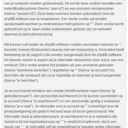
van je computer worden gedownload). De eerste twee cookies bevatten een
indentificatienummer (hierna “user-id”) en een anoniem sessienummer
(hierna “session-id”). Deze twee nummers worden automatisch door de
phpBB-software aan je toegewezen. Een derde cookie zal worden
aangemaakt wanneer je onderwerpen hebt gelezen op “”. Deze cookie wordt
gebruikt om op te slaan welke onderwerpen gelezen zijn en verbetert
daarmee je gebruikerservaring.
Wij kunnen ook buiten de phpBB-software cookies aanmaken wanneer je “”
bezoekt, hoewel dit document daarop niet van toepassing is. Deze tekst heeft
betrekking op de pagina’s die worden aangemaakt door de phpBB-software.
De tweede manier is waarin wij je informatie verzamelen door wat je aan ons
verstuurt. Dit is onder andere het plaatsen als een anonieme gebruiker
(hierna “anonieme berichten”), registreren op “” (hierna “je account”) en
berichten die verstuurd zijn na je registratie en wanneer je bent aangemeld
(hierna “je berichten”).
Je account bevat minstens een unieke identificeerbare naam (hierna “je
gebruikersnaam”), een persoonlijk wachtwoord om te kunnen aanmelden op
je account (hierna “je wachtwoord”) en een persoonlijk, geldig e-mailadres
(hierna “je e-mail”). Je informatie voor je account op “” is beveiligd door de
privacywetgeving die geldt in het land waar dit forum gehost wordt. Alle
informatie naast je gebruikersnaam, je wachtwoord en je e-mailadres die
vereist is bij het registratieproces op “” is verplicht of optioneel, dat is een
keuze van “”. Je hebt altijd zelf de mogelijkheid te bepalen welke informatie