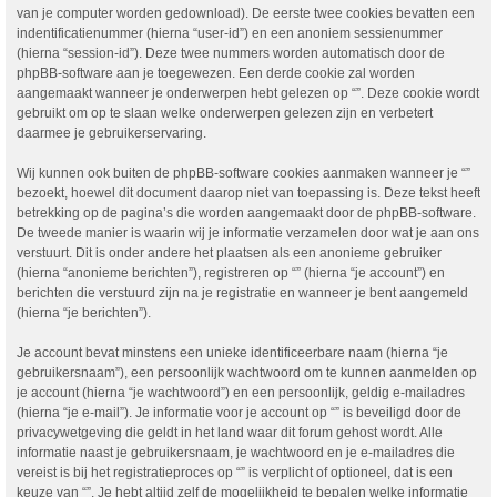
van je computer worden gedownload). De eerste twee cookies bevatten een
indentificatienummer (hierna “user-id”) en een anoniem sessienummer
(hierna “session-id”). Deze twee nummers worden automatisch door de
phpBB-software aan je toegewezen. Een derde cookie zal worden
aangemaakt wanneer je onderwerpen hebt gelezen op “”. Deze cookie wordt
gebruikt om op te slaan welke onderwerpen gelezen zijn en verbetert
daarmee je gebruikerservaring.
Wij kunnen ook buiten de phpBB-software cookies aanmaken wanneer je “”
bezoekt, hoewel dit document daarop niet van toepassing is. Deze tekst heeft
betrekking op de pagina’s die worden aangemaakt door de phpBB-software.
De tweede manier is waarin wij je informatie verzamelen door wat je aan ons
verstuurt. Dit is onder andere het plaatsen als een anonieme gebruiker
(hierna “anonieme berichten”), registreren op “” (hierna “je account”) en
berichten die verstuurd zijn na je registratie en wanneer je bent aangemeld
(hierna “je berichten”).
Je account bevat minstens een unieke identificeerbare naam (hierna “je
gebruikersnaam”), een persoonlijk wachtwoord om te kunnen aanmelden op
je account (hierna “je wachtwoord”) en een persoonlijk, geldig e-mailadres
(hierna “je e-mail”). Je informatie voor je account op “” is beveiligd door de
privacywetgeving die geldt in het land waar dit forum gehost wordt. Alle
informatie naast je gebruikersnaam, je wachtwoord en je e-mailadres die
vereist is bij het registratieproces op “” is verplicht of optioneel, dat is een
keuze van “”. Je hebt altijd zelf de mogelijkheid te bepalen welke informatie