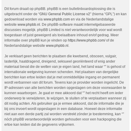
Dit forum draait op phpBB. phpBB is een bulletinboardoplossing die is
uitgebracht onder de “
GNU General Public License v2
” (hierna “GPL”) en kan
gedownload worden via
www.phpbb.com
en via de Nederlandstalige
website
www.phpbb.nl
. De phpBB-software maakt internetgebaseerde
discussies mogelijk. phpBB Limited is niet verantwoordelijk voor wat wordt
toegestaan of juist geweigerd als toelaatbare inhoud en/of gedrag. Meer
informatie over phpBB kun je vinden op
https://www.phpbb.com/
of de
Nederlandstalige website
www.phpbb.nl
.
Je verklaart geen berichten te plaatsen die kwetsend, obsceen, vulgair,
lasterlijk, haatdragend, dreigend, seksueel georiënteerd of enig ander
materiaal bevat die de wetten van je eigen land, het land waar “” is gehost of
internationale wetgeving kunnen schenden. Het plaatsen van dergelijke
berichten kan ertoe leiden dat je met onmiddellijke ingang en permanent
wordt verbannen van dit forum. Tevens kan je provider worden ingelicht. De
IP-adressen van alle berichten worden opgeslagen om deze voorwaarden te
kunnen waarborgen. Je gaat er mee akkoord dat “” het recht heeft om ieder
onderwerp te verwijderen, te wijzigen, te sluiten of te verplaatsen wanneer zij
dit nodig achten. Als gebruiker ga je ermee akkoord, dat de informatie die je
bij ons invoert wordt opgeslagen in een database. Hoewel deze informatie
niet aan een derde partij zal worden verstrekt zónder je toestemming, kan “”
nóch phpBB verantwoordelijk worden gehouden voor een hackpoging die
ertoe kan leiden dat de gegevens vrijkomen.