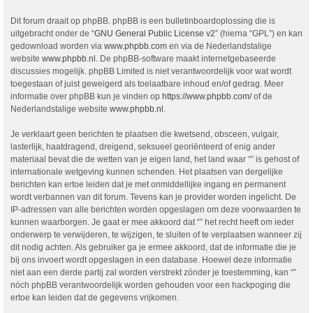
Dit forum draait op phpBB. phpBB is een bulletinboardoplossing die is
uitgebracht onder de “
GNU General Public License v2
” (hierna “GPL”) en kan
gedownload worden via
www.phpbb.com
en via de Nederlandstalige
website
www.phpbb.nl
. De phpBB-software maakt internetgebaseerde
discussies mogelijk. phpBB Limited is niet verantwoordelijk voor wat wordt
toegestaan of juist geweigerd als toelaatbare inhoud en/of gedrag. Meer
informatie over phpBB kun je vinden op
https://www.phpbb.com/
of de
Nederlandstalige website
www.phpbb.nl
.
Je verklaart geen berichten te plaatsen die kwetsend, obsceen, vulgair,
lasterlijk, haatdragend, dreigend, seksueel georiënteerd of enig ander
materiaal bevat die de wetten van je eigen land, het land waar “” is gehost of
internationale wetgeving kunnen schenden. Het plaatsen van dergelijke
berichten kan ertoe leiden dat je met onmiddellijke ingang en permanent
wordt verbannen van dit forum. Tevens kan je provider worden ingelicht. De
IP-adressen van alle berichten worden opgeslagen om deze voorwaarden te
kunnen waarborgen. Je gaat er mee akkoord dat “” het recht heeft om ieder
onderwerp te verwijderen, te wijzigen, te sluiten of te verplaatsen wanneer zij
dit nodig achten. Als gebruiker ga je ermee akkoord, dat de informatie die je
bij ons invoert wordt opgeslagen in een database. Hoewel deze informatie
niet aan een derde partij zal worden verstrekt zónder je toestemming, kan “”
nóch phpBB verantwoordelijk worden gehouden voor een hackpoging die
ertoe kan leiden dat de gegevens vrijkomen.