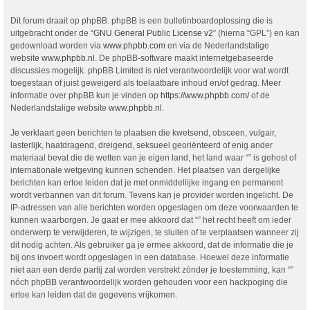
Dit forum draait op phpBB. phpBB is een bulletinboardoplossing die is
uitgebracht onder de “
GNU General Public License v2
” (hierna “GPL”) en kan
gedownload worden via
www.phpbb.com
en via de Nederlandstalige
website
www.phpbb.nl
. De phpBB-software maakt internetgebaseerde
discussies mogelijk. phpBB Limited is niet verantwoordelijk voor wat wordt
toegestaan of juist geweigerd als toelaatbare inhoud en/of gedrag. Meer
informatie over phpBB kun je vinden op
https://www.phpbb.com/
of de
Nederlandstalige website
www.phpbb.nl
.
Je verklaart geen berichten te plaatsen die kwetsend, obsceen, vulgair,
lasterlijk, haatdragend, dreigend, seksueel georiënteerd of enig ander
materiaal bevat die de wetten van je eigen land, het land waar “” is gehost of
internationale wetgeving kunnen schenden. Het plaatsen van dergelijke
berichten kan ertoe leiden dat je met onmiddellijke ingang en permanent
wordt verbannen van dit forum. Tevens kan je provider worden ingelicht. De
IP-adressen van alle berichten worden opgeslagen om deze voorwaarden te
kunnen waarborgen. Je gaat er mee akkoord dat “” het recht heeft om ieder
onderwerp te verwijderen, te wijzigen, te sluiten of te verplaatsen wanneer zij
dit nodig achten. Als gebruiker ga je ermee akkoord, dat de informatie die je
bij ons invoert wordt opgeslagen in een database. Hoewel deze informatie
niet aan een derde partij zal worden verstrekt zónder je toestemming, kan “”
nóch phpBB verantwoordelijk worden gehouden voor een hackpoging die
ertoe kan leiden dat de gegevens vrijkomen.