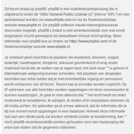
Dit forum draait op phpBB. phpBB is een bulletinboardoplossing die is
uitgebracht onder de “
GNU General Public License v2
” (hierna “GPL”) en kan
gedownload worden via
www.phpbb.com
en via de Nederlandstalige
website
www.phpbb.nl
. De phpBB-software maakt internetgebaseerde
discussies mogelijk. phpBB Limited is niet verantwoordelijk voor wat wordt
toegestaan of juist geweigerd als toelaatbare inhoud en/of gedrag. Meer
informatie over phpBB kun je vinden op
https://www.phpbb.com/
of de
Nederlandstalige website
www.phpbb.nl
.
Je verklaart geen berichten te plaatsen die kwetsend, obsceen, vulgair,
lasterlijk, haatdragend, dreigend, seksueel georiënteerd of enig ander
materiaal bevat die de wetten van je eigen land, het land waar “” is gehost of
internationale wetgeving kunnen schenden. Het plaatsen van dergelijke
berichten kan ertoe leiden dat je met onmiddellijke ingang en permanent
wordt verbannen van dit forum. Tevens kan je provider worden ingelicht. De
IP-adressen van alle berichten worden opgeslagen om deze voorwaarden te
kunnen waarborgen. Je gaat er mee akkoord dat “” het recht heeft om ieder
onderwerp te verwijderen, te wijzigen, te sluiten of te verplaatsen wanneer zij
dit nodig achten. Als gebruiker ga je ermee akkoord, dat de informatie die je
bij ons invoert wordt opgeslagen in een database. Hoewel deze informatie
niet aan een derde partij zal worden verstrekt zónder je toestemming, kan “”
nóch phpBB verantwoordelijk worden gehouden voor een hackpoging die
ertoe kan leiden dat de gegevens vrijkomen.