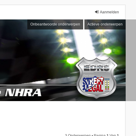
Aanmelden
Onbeantwoorde onderwerpen
Actieve onderwerpen
3 Onderwerpen • Pagina
1
Van
1