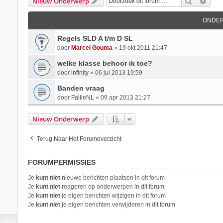
Zoek
Uitg
Nieuw Onderwerp
ONDE
Regels SLD A t/m D SL
door
Marcel Gouma
»
19 okt 2011 21:47
welke klasse behoor ik toe?
door
infinity
»
06 jul 2013 19:59
Banden vraag
door
FallieNL
»
09 apr 2013 21:27
Nieuw Onderwerp
Terug Naar Het Forumoverzicht
FORUMPERMISSIES
Je
kunt niet
nieuwe berichten plaatsen in dit forum
Je
kunt niet
reageren op onderwerpen in dit forum
Je
kunt niet
je eigen berichten wijzigen in dit forum
Je
kunt niet
je eigen berichten verwijderen in dit forum