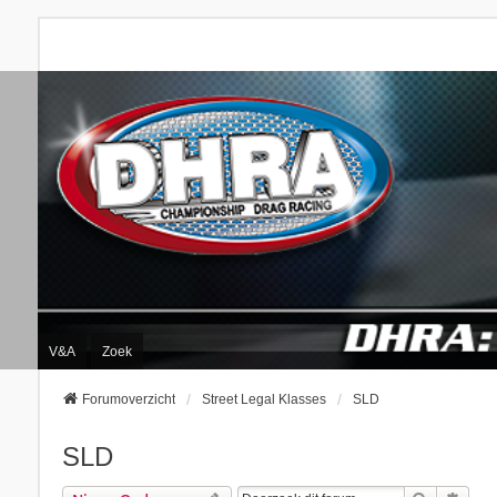
V&A
Zoek
Forumoverzicht
Street Legal Klasses
SLD
SLD