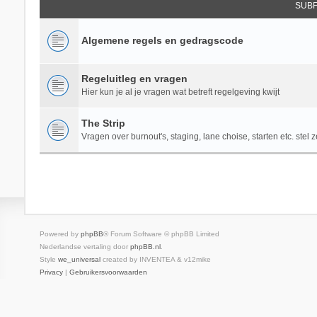
SUB
Algemene regels en gedragscode
Regeluitleg en vragen
Hier kun je al je vragen wat betreft regelgeving kwijt
The Strip
Vragen over burnout's, staging, lane choise, starten etc. stel z
Powered by
phpBB
® Forum Software © phpBB Limited
Nederlandse vertaling door
phpBB.nl
.
Style
we_universal
created by INVENTEA & v12mike
Privacy
|
Gebruikersvoorwaarden