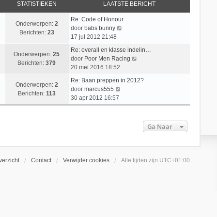
STATISTIEKEN
LAATSTE BERICHT
Re: Code of Honour
Onderwerpen:
2
B
door
babs bunny
Berichten:
23
e
17 jul 2012 21:48
k
Re: overall en klasse indelin…
i
Onderwerpen:
25
B
door
Poor Men Racing
j
Berichten:
379
e
20 mei 2016 18:52
k
k
l
Re: Baan preppen in 2012?
i
Onderwerpen:
2
B
a
door
marcus555
j
Berichten:
113
e
a
30 apr 2012 16:57
k
k
t
l
i
s
a
j
t
Ga Naar
a
k
e
t
l
b
s
a
e
t
a
r
erzicht
Contact
Verwijder cookies
Alle tijden zijn
UTC+01:00
e
t
i
b
s
c
e
t
h
r
e
t
i
b
c
e
h