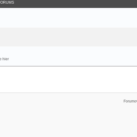
FORUMS
e hier
Forumov