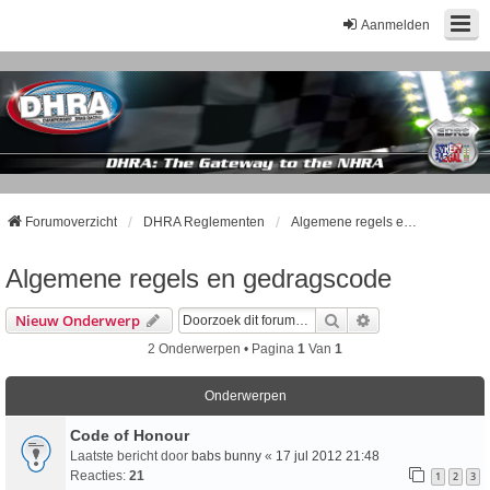
Aanmelden
Forumoverzicht
DHRA Reglementen
Algemene regels en gedragscode
Algemene regels en gedragscode
Zoek
Uitgebreid Zoeke
Nieuw Onderwerp
2 Onderwerpen • Pagina
1
Van
1
Onderwerpen
Code of Honour
Laatste bericht door
babs bunny
«
17 jul 2012 21:48
Reacties:
21
1
2
3