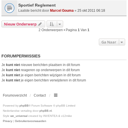
Sportief Reglement
Laatste bericht door
Marcel Gouma
«
25 okt 2011 06:18
Nieuw Onderwerp
2 Onderwerpen • Pagina
1
Van
1
Ga Naar
FORUMPERMISSIES
Je
kunt niet
nieuwe berichten plaatsen in dit forum
Je
kunt niet
reageren op onderwerpen in dit forum
Je
kunt niet
je eigen berichten wijzigen in dit forum
Je
kunt niet
je eigen berichten verwijderen in dit forum
Forumoverzicht
Contact
Powered by
phpBB
® Forum Software © phpBB Limited
Nederlandse vertaling door
phpBB.nl
.
Style
we_universal
created by INVENTEA & v12mike
Privacy
|
Gebruikersvoorwaarden