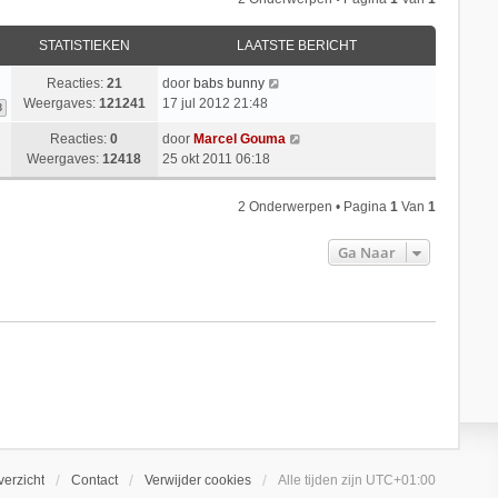
STATISTIEKEN
LAATSTE BERICHT
Reacties:
21
door
babs bunny
Weergaves:
121241
17 jul 2012 21:48
3
Reacties:
0
door
Marcel Gouma
Weergaves:
12418
25 okt 2011 06:18
2 Onderwerpen • Pagina
1
Van
1
Ga Naar
erzicht
Contact
Verwijder cookies
Alle tijden zijn
UTC+01:00