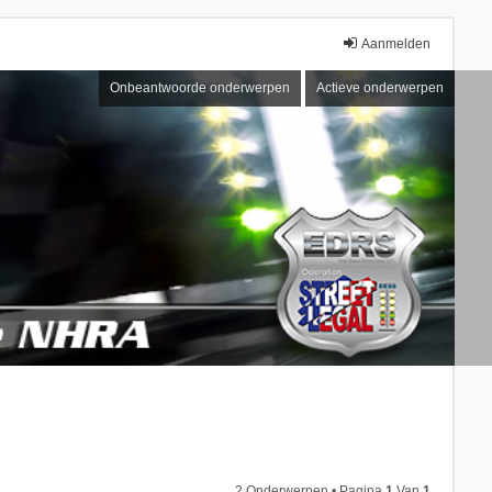
Aanmelden
Onbeantwoorde onderwerpen
Actieve onderwerpen
2 Onderwerpen • Pagina
1
Van
1