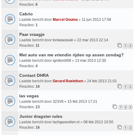
Reacties:
6
Cabrio
Laatste bericht door
Marcel Gouma
«
11 jun 2013 17:58
Reacties:
1
Paar vraagje
Laatste bericht door
tonkawasuki
«
22 mar 2013 22:14
Reacties:
11
1
2
Met auto van me vriendin rijden op assen zondag?
Laatste bericht door
ignition008
«
13 mar 2013 12:30
Reacties:
4
Contact DHRA
Laatste bericht door
Gerard Roelofsen
«
24 feb 2013 21:01
Reacties:
16
1
2
las vegas
Laatste bericht door
323V6
«
15 feb 2013 17:21
Reacties:
23
1
2
3
Junior dragster rules
Laatste bericht door
lachgasvullen.nl
«
08 feb 2013 10:50
Reacties:
16
1
2