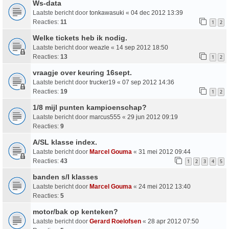
Ws-data
Laatste bericht door
tonkawasuki
«
04 dec 2012 13:39
Reacties:
11
1
2
Welke tickets heb ik nodig.
Laatste bericht door
weazle
«
14 sep 2012 18:50
Reacties:
13
1
2
vraagje over keuring 16sept.
Laatste bericht door
trucker19
«
07 sep 2012 14:36
Reacties:
19
1
2
1/8 mijl punten kampioenschap?
Laatste bericht door
marcus555
«
29 jun 2012 09:19
Reacties:
9
A/SL klasse index.
Laatste bericht door
Marcel Gouma
«
31 mei 2012 09:44
Reacties:
43
1
2
3
4
5
banden s/l klasses
Laatste bericht door
Marcel Gouma
«
24 mei 2012 13:40
Reacties:
5
motor/bak op kenteken?
Laatste bericht door
Gerard Roelofsen
«
28 apr 2012 07:50