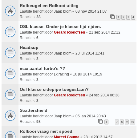
Rolbeugel en Rolkooi uitleg
Laatste bericht door
Jaap blom
«
08 nov 2014 21:07
Reacties:
38
1
2
3
4
OSL klasse. Onder je klasse tijd rijden.
Laatste bericht door
Gerard Roelofsen
«
21 sep 2014 21:12
Reacties:
6
Headsup
Laatste bericht door
Jaap blom
«
23 jul 2014 11:41
Reacties:
3
max aantal turbo's ??
Laatste bericht door
j.k.racing
«
10 jul 2014 10:19
Reacties:
3
Osl klasse sidepipe toegestaan?
Laatste bericht door
Gerard Roelofsen
«
24 feb 2014 06:38
Reacties:
3
Scattershield
Laatste bericht door
Jaap blom
«
05 jan 2014 20:43
Reacties:
98
1
7
8
9
10
…
Rolkooi vraag met spoed.
Laatste bericht door
Marcel Gouma
«
28 jul 2013 14:57