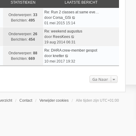
STATISTIEKEN
LAATSTE BERICHT
Re: Run 2 classes at same eve…
Onderwerpen:
33
B
door
Corsa_GSi
Berichten:
495
e
01 mei 2015 15:14
k
Re: weekend augustus
i
Onderwerpen:
26
B
door
ReesKees
j
Berichten:
454
e
19 aug 2014 06:31
k
k
l
Re: DHRA crew-member gespot
i
Onderwerpen:
88
B
a
door
knetter
j
Berichten:
669
e
a
10 mei 2017 19:32
k
k
t
l
i
s
a
j
t
Ga Naar
a
k
e
t
l
b
s
a
e
t
a
r
erzicht
Contact
Verwijder cookies
Alle tijden zijn
UTC+01:00
e
t
i
b
s
c
e
t
h
r
e
t
i
b
c
e
h