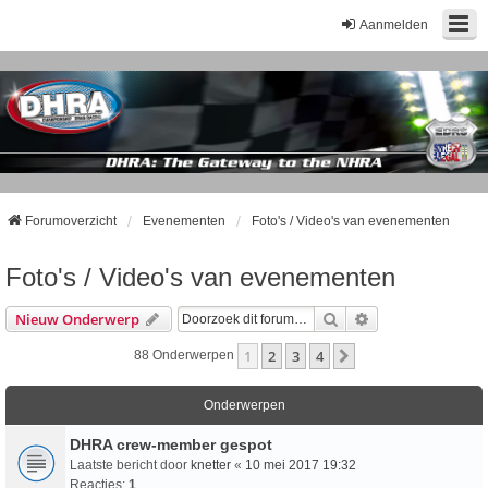
Aanmelden
Forumoverzicht
Evenementen
Foto's / Video's van evenementen
Foto's / Video's van evenementen
Zoek
Uitgebreid Zoeke
Nieuw Onderwerp
1
2
3
4
Volgende
88 Onderwerpen
Onderwerpen
DHRA crew-member gespot
Laatste bericht door
knetter
«
10 mei 2017 19:32
Reacties:
1