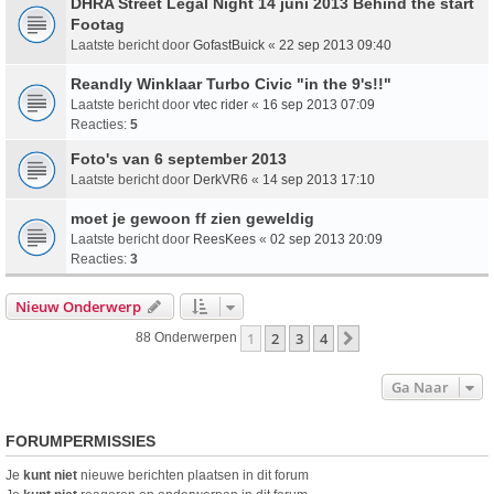
DHRA Street Legal Night 14 juni 2013 Behind the start
Footag
Laatste bericht door
GofastBuick
«
22 sep 2013 09:40
Reandly Winklaar Turbo Civic "in the 9's!!"
Laatste bericht door
vtec rider
«
16 sep 2013 07:09
Reacties:
5
Foto's van 6 september 2013
Laatste bericht door
DerkVR6
«
14 sep 2013 17:10
moet je gewoon ff zien geweldig
Laatste bericht door
ReesKees
«
02 sep 2013 20:09
Reacties:
3
Nieuw Onderwerp
1
2
3
4
Volgende
88 Onderwerpen
Ga Naar
FORUMPERMISSIES
Je
kunt niet
nieuwe berichten plaatsen in dit forum