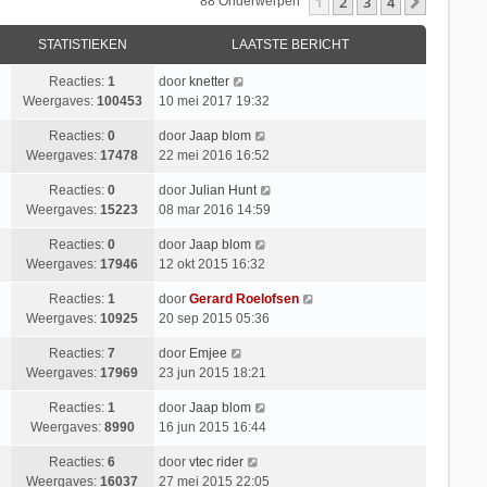
1
2
3
4
Volgend
88 Onderwerpen
STATISTIEKEN
LAATSTE BERICHT
Reacties:
1
door
knetter
Weergaves:
100453
10 mei 2017 19:32
Reacties:
0
door
Jaap blom
Weergaves:
17478
22 mei 2016 16:52
Reacties:
0
door
Julian Hunt
Weergaves:
15223
08 mar 2016 14:59
Reacties:
0
door
Jaap blom
Weergaves:
17946
12 okt 2015 16:32
Reacties:
1
door
Gerard Roelofsen
Weergaves:
10925
20 sep 2015 05:36
Reacties:
7
door
Emjee
Weergaves:
17969
23 jun 2015 18:21
Reacties:
1
door
Jaap blom
Weergaves:
8990
16 jun 2015 16:44
Reacties:
6
door
vtec rider
Weergaves:
16037
27 mei 2015 22:05