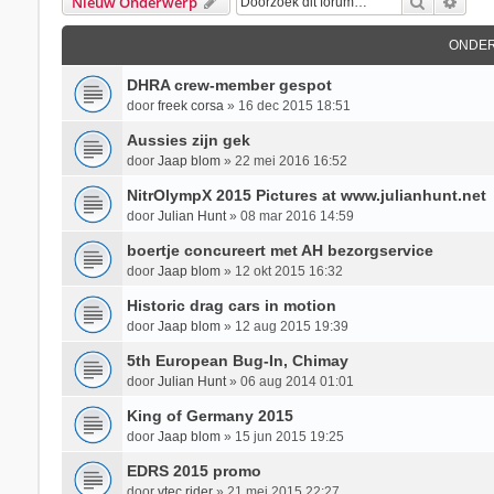
Zoek
Uitg
Nieuw Onderwerp
ONDE
DHRA crew-member gespot
door
freek corsa
»
16 dec 2015 18:51
Aussies zijn gek
door
Jaap blom
»
22 mei 2016 16:52
NitrOlympX 2015 Pictures at www.julianhunt.net
door
Julian Hunt
»
08 mar 2016 14:59
boertje concureert met AH bezorgservice
door
Jaap blom
»
12 okt 2015 16:32
Historic drag cars in motion
door
Jaap blom
»
12 aug 2015 19:39
5th European Bug-In, Chimay
door
Julian Hunt
»
06 aug 2014 01:01
King of Germany 2015
door
Jaap blom
»
15 jun 2015 19:25
EDRS 2015 promo
door
vtec rider
»
21 mei 2015 22:27