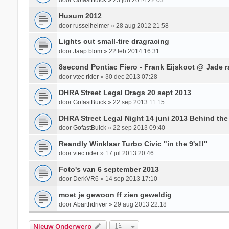
Husum 2012
door
russelheimer
»
28 aug 2012 21:58
Lights out small-tire dragracing
door
Jaap blom
»
22 feb 2014 16:31
8second Pontiac Fiero - Frank Eijskoot @ Jade r
door
vtec rider
»
30 dec 2013 07:28
DHRA Street Legal Drags 20 sept 2013
door
GofastBuick
»
22 sep 2013 11:15
DHRA Street Legal Night 14 juni 2013 Behind the
door
GofastBuick
»
22 sep 2013 09:40
Reandly Winklaar Turbo Civic "in the 9's!!"
door
vtec rider
»
17 jul 2013 20:46
Foto's van 6 september 2013
door
DerkVR6
»
14 sep 2013 17:10
moet je gewoon ff zien geweldig
door
Abarthdriver
»
29 aug 2013 22:18
Nieuw Onderwerp