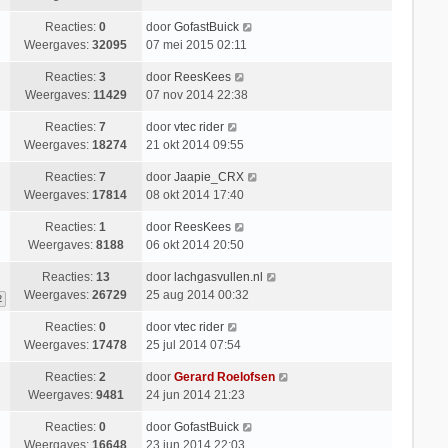
Reacties:
0
door
GofastBuick
Weergaves:
32095
07 mei 2015 02:11
Reacties:
3
door
ReesKees
Weergaves:
11429
07 nov 2014 22:38
Reacties:
7
door
vtec rider
Weergaves:
18274
21 okt 2014 09:55
Reacties:
7
door
Jaapie_CRX
Weergaves:
17814
08 okt 2014 17:40
Reacties:
1
door
ReesKees
Weergaves:
8188
06 okt 2014 20:50
Reacties:
13
door
lachgasvullen.nl
Weergaves:
26729
25 aug 2014 00:32
2
Reacties:
0
door
vtec rider
Weergaves:
17478
25 jul 2014 07:54
Reacties:
2
door
Gerard Roelofsen
Weergaves:
9481
24 jun 2014 21:23
Reacties:
0
door
GofastBuick
Weergaves:
16648
23 jun 2014 22:03