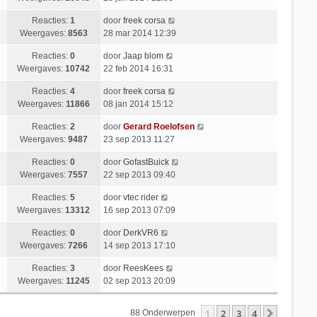
Reacties:
1
door
freek corsa
Weergaves:
8563
28 mar 2014 12:39
Reacties:
0
door
Jaap blom
Weergaves:
10742
22 feb 2014 16:31
Reacties:
4
door
freek corsa
Weergaves:
11866
08 jan 2014 15:12
Reacties:
2
door
Gerard Roelofsen
Weergaves:
9487
23 sep 2013 11:27
Reacties:
0
door
GofastBuick
Weergaves:
7557
22 sep 2013 09:40
Reacties:
5
door
vtec rider
Weergaves:
13312
16 sep 2013 07:09
Reacties:
0
door
DerkVR6
Weergaves:
7266
14 sep 2013 17:10
Reacties:
3
door
ReesKees
Weergaves:
11245
02 sep 2013 20:09
1
2
3
4
Volgend
88 Onderwerpen