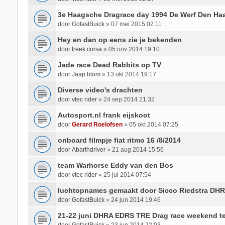
3e Haagsche Dragrace day 1994 De Werf Den Ha
door
GofastBuick
»
07 mei 2015 02:11
Hey en dan op eens zie je bekenden
door
freek corsa
»
05 nov 2014 19:10
Jade race Dead Rabbits op TV
door
Jaap blom
»
13 okt 2014 19:17
Diverse video's drachten
door
vtec rider
»
24 sep 2014 21:32
Autosport.nl frank eijskoot
door
Gerard Roelofsen
»
05 okt 2014 07:25
onboard filmpje fiat ritmo 16 /8/2014
door
Abarthdriver
»
21 aug 2014 15:56
team Warhorse Eddy van den Bos
door
vtec rider
»
25 jul 2014 07:54
luchtopnames gemaakt door Sicco Riedstra DHR
door
GofastBuick
»
24 jun 2014 19:46
21-22 juni DHRA EDRS TRE Drag race weekend te
door
GofastBuick
»
23 jun 2014 22:03