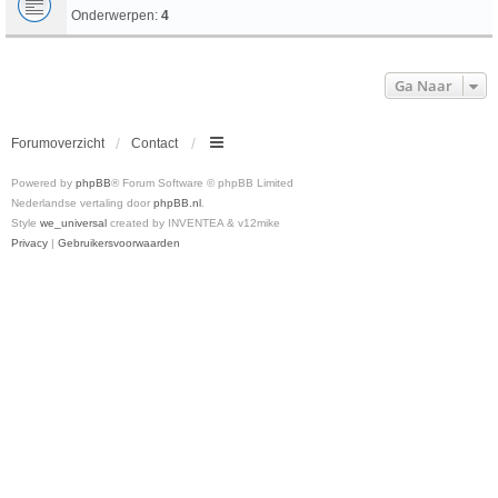
Onderwerpen:
4
Ga Naar
Forumoverzicht
Contact
Powered by
phpBB
® Forum Software © phpBB Limited
Nederlandse vertaling door
phpBB.nl
.
Style
we_universal
created by INVENTEA & v12mike
Privacy
|
Gebruikersvoorwaarden