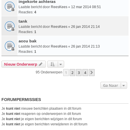
ingekorte achteras
Laatste bericht door
ReesKees
«
12 mar 2014 08:51
Reacties:
4
tank
Laatste bericht door
ReesKees
«
26 jan 2014 21:14
Reacties:
1
accu bak
Laatste bericht door
ReesKees
«
26 jan 2014 21:13
Reacties:
1
Nieuw Onderwerp
1
2
3
4
Volgende
95 Onderwerpen
Ga Naar
FORUMPERMISSIES
Je
kunt niet
nieuwe berichten plaatsen in dit forum
Je
kunt niet
reageren op onderwerpen in dit forum
Je
kunt niet
je eigen berichten wijzigen in dit forum
Je
kunt niet
je eigen berichten verwijderen in dit forum