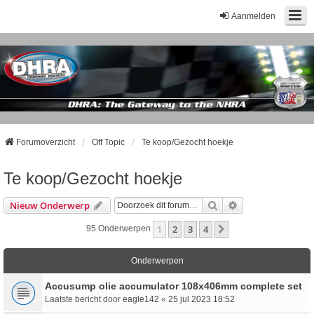
Aanmelden
Forumoverzicht
Off Topic
Te koop/Gezocht hoekje
Te koop/Gezocht hoekje
Zoek
Uitgebreid Zoeke
Nieuw Onderwerp
1
2
3
4
Volgende
95 Onderwerpen
Onderwerpen
Accusump olie accumulator 108x406mm complete set
Laatste bericht door
eagle142
«
25 jul 2023 18:52