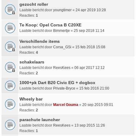
gezocht roller
Laatste bericht door
youngtimer
«
24 apr 2019 10:28
Reacties:
1
Te Koop: Opel Corsa B C20XE
Laatste bericht door
Bimmertje
«
25 sep 2018 11:14
Verschillende items
Laatste bericht door
Corsa_GSi
«
15 feb 2018 15:08
Reacties:
4
schakelaars
Laatste bericht door
ReesKees
«
06 apr 2017 12:12
Reacties:
2
1000+pk Dart B20 Civic EG + dogbox
Laatste bericht door
Private-Bryce
«
15 feb 2016 21:00
Wheely bar
Laatste bericht door
Marcel Gouma
«
20 sep 2015 09:01
Reacties:
2
parachute launcher
Laatste bericht door
ReesKees
«
13 sep 2015 11:26
Reacties:
1