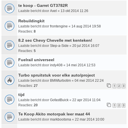
te koop - Garret GT3782R
Laatste bericht door
Axel
«
13 okt 2014 11:26
Rebuildingkit
Laatste bericht door
frontengine
«
14 aug 2014 19:58
Reacties:
8
8.2 sec Chevy Chevelle met kenteken!
Laatste bericht door
Step-a-Side
«
20 jul 2014 16:07
Reacties:
5
Fuelrail universeel
Laatste bericht door
indy408
«
14 mei 2014 12:53
Turbo spruitstuk voor elke auto/project
Laatste bericht door
BMWturbotim
«
04 mei 2014 22:24
Reacties:
27
1
2
3
tijd
Laatste bericht door
GofastBuick
«
22 apr 2014 11:04
Reacties:
20
1
2
3
Te Koop Akito motorpak leer maat 44
Laatste bericht door
markbootsma
«
22 mar 2014 10:00