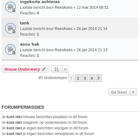
ingekorte achteras
Laatste bericht door
ReesKees
«
12 mar 2014 08:51
Reacties:
4
tank
Laatste bericht door
ReesKees
«
26 jan 2014 21:14
Reacties:
1
accu bak
Laatste bericht door
ReesKees
«
26 jan 2014 21:13
Reacties:
1
Nieuw Onderwerp
1
2
3
4
Volgende
95 Onderwerpen
Ga Naar
FORUMPERMISSIES
Je
kunt niet
nieuwe berichten plaatsen in dit forum
Je
kunt niet
reageren op onderwerpen in dit forum
Je
kunt niet
je eigen berichten wijzigen in dit forum
Je
kunt niet
je eigen berichten verwijderen in dit forum