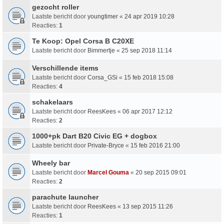
gezocht roller
Laatste bericht door
youngtimer
«
24 apr 2019 10:28
Reacties:
1
Te Koop: Opel Corsa B C20XE
Laatste bericht door
Bimmertje
«
25 sep 2018 11:14
Verschillende items
Laatste bericht door
Corsa_GSi
«
15 feb 2018 15:08
Reacties:
4
schakelaars
Laatste bericht door
ReesKees
«
06 apr 2017 12:12
Reacties:
2
1000+pk Dart B20 Civic EG + dogbox
Laatste bericht door
Private-Bryce
«
15 feb 2016 21:00
Wheely bar
Laatste bericht door
Marcel Gouma
«
20 sep 2015 09:01
Reacties:
2
parachute launcher
Laatste bericht door
ReesKees
«
13 sep 2015 11:26
Reacties:
1