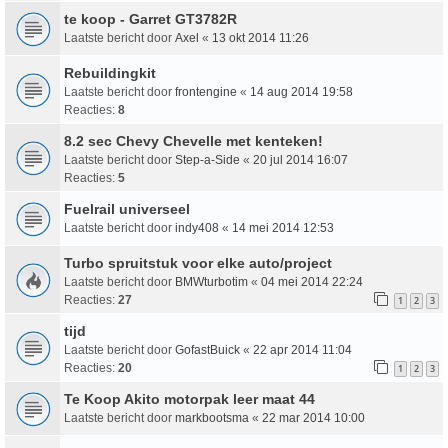
te koop - Garret GT3782R
Laatste bericht door
Axel
«
13 okt 2014 11:26
Rebuildingkit
Laatste bericht door
frontengine
«
14 aug 2014 19:58
Reacties:
8
8.2 sec Chevy Chevelle met kenteken!
Laatste bericht door
Step-a-Side
«
20 jul 2014 16:07
Reacties:
5
Fuelrail universeel
Laatste bericht door
indy408
«
14 mei 2014 12:53
Turbo spruitstuk voor elke auto/project
Laatste bericht door
BMWturbotim
«
04 mei 2014 22:24
Reacties:
27
1
2
3
tijd
Laatste bericht door
GofastBuick
«
22 apr 2014 11:04
Reacties:
20
1
2
3
Te Koop Akito motorpak leer maat 44
Laatste bericht door
markbootsma
«
22 mar 2014 10:00