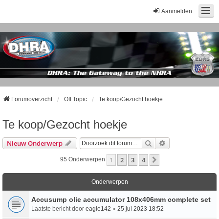
Aanmelden
Forumoverzicht
Off Topic
Te koop/Gezocht hoekje
Te koop/Gezocht hoekje
Zoek
Uitgebreid Zoeke
Nieuw Onderwerp
1
2
3
4
Volgende
95 Onderwerpen
Onderwerpen
Accusump olie accumulator 108x406mm complete set
Laatste bericht door
eagle142
«
25 jul 2023 18:52