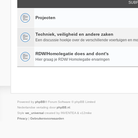
SUB
Projecten
Techniek, veiligheid en andere zaken
Een discussie hoekje over de verschillende voertuigen en m
RDW/Homolegatie does and dont's
Hier graag je RDW/ Homolegatie ervaringen
Powered by
phpBB
® Forum Software © phpBB Limited
Nederlandse vertaling door
phpBB.nl
.
Style
we_universal
created by INVENTEA & v12mike
Privacy
|
Gebruikersvoorwaarden