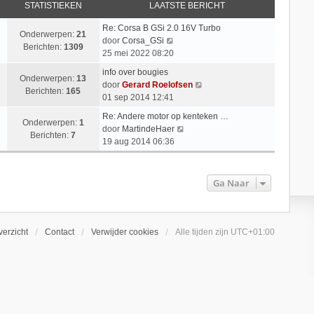
STATISTIEKEN
LAATSTE BERICHT
Re: Corsa B GSi 2.0 16V Turbo
Onderwerpen:
21
B
door
Corsa_GSi
Berichten:
1309
e
25 mei 2022 08:20
k
info over bougies
i
Onderwerpen:
13
B
door
Gerard Roelofsen
j
Berichten:
165
e
01 sep 2014 12:41
k
k
l
Re: Andere motor op kenteken …
i
Onderwerpen:
1
a
B
door
MartindeHaer
j
Berichten:
7
a
e
19 aug 2014 06:36
k
t
k
l
s
i
a
t
j
Ga Naar
a
e
k
t
b
l
s
e
a
t
r
a
erzicht
Contact
Verwijder cookies
Alle tijden zijn
UTC+01:00
e
i
t
b
c
s
e
h
t
r
t
e
i
b
c
e
h