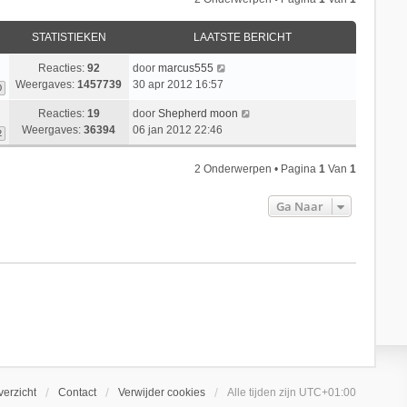
STATISTIEKEN
LAATSTE BERICHT
Reacties:
92
door
marcus555
Weergaves:
1457739
30 apr 2012 16:57
0
Reacties:
19
door
Shepherd moon
Weergaves:
36394
06 jan 2012 22:46
2
2 Onderwerpen • Pagina
1
Van
1
Ga Naar
erzicht
Contact
Verwijder cookies
Alle tijden zijn
UTC+01:00