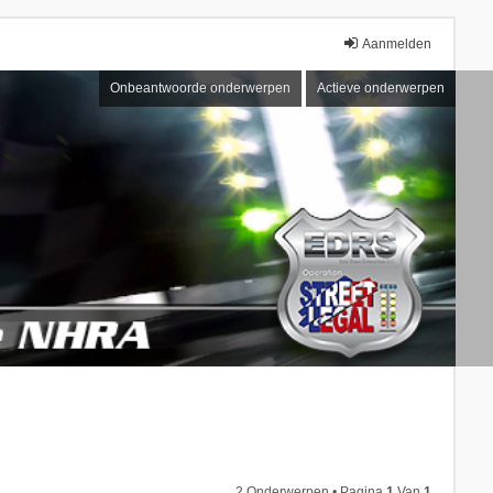
Aanmelden
Onbeantwoorde onderwerpen
Actieve onderwerpen
2 Onderwerpen • Pagina
1
Van
1