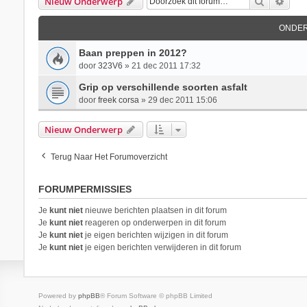
Zoek
Uitg
Nieuw Onderwerp
ONDE
Baan preppen in 2012?
door
323V6
»
21 dec 2011 17:32
Grip op verschillende soorten asfalt
door
freek corsa
»
29 dec 2011 15:06
Nieuw Onderwerp
Terug Naar Het Forumoverzicht
FORUMPERMISSIES
Je
kunt niet
nieuwe berichten plaatsen in dit forum
Je
kunt niet
reageren op onderwerpen in dit forum
Je
kunt niet
je eigen berichten wijzigen in dit forum
Je
kunt niet
je eigen berichten verwijderen in dit forum
Powered by
phpBB
® Forum Software © phpBB Limited