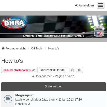
Aanmelden
Forumoverzicht
Off Topic
How to's
How to's
Zoek
Uitgebreid Zoeke
Nieuw Onderwerp
4 Onderwerpen • Pagina
1
Van
1
Onderwerpen
Megasquirt
Laatste bericht door
Jaap blom
«
11 jan 2013 17:36
Reacties:
2