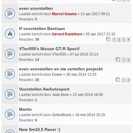
even voorstellen
Laatste bericht door
Marcel Gouma
«
12 apr 2017 09:21
Reacties:
5
ff voorstellen Bastiaan
Laatste bericht door
Gerard Roelofsen
«
05 apr 2017 21:32
Reacties:
39
1
2
3
4
VTec555's Nissan GT-R SpecV
Laatste bericht door
VTec555
«
07 jul 2016 15:13
Reacties:
14
1
2
even voorstellen en me vertellen projeckt
Laatste bericht door
Emjee
«
30 sep 2014 13:35
Reacties:
16
1
2
Voorstellen AwAutosport
Laatste bericht door
Jaap blom
«
22 sep 2014 16:56
Reacties:
1
Martin
Laatste bericht door
GofastBuick
«
18 mei 2014 20:35
Reacties:
6
New Sm10.5 Racer :)