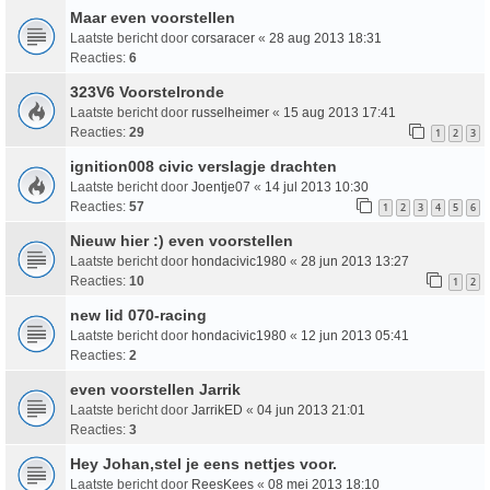
Maar even voorstellen
Laatste bericht door
corsaracer
«
28 aug 2013 18:31
Reacties:
6
323V6 Voorstelronde
Laatste bericht door
russelheimer
«
15 aug 2013 17:41
Reacties:
29
1
2
3
ignition008 civic verslagje drachten
Laatste bericht door
Joentje07
«
14 jul 2013 10:30
Reacties:
57
1
2
3
4
5
6
Nieuw hier :) even voorstellen
Laatste bericht door
hondacivic1980
«
28 jun 2013 13:27
Reacties:
10
1
2
new lid 070-racing
Laatste bericht door
hondacivic1980
«
12 jun 2013 05:41
Reacties:
2
even voorstellen Jarrik
Laatste bericht door
JarrikED
«
04 jun 2013 21:01
Reacties:
3
Hey Johan,stel je eens nettjes voor.
Laatste bericht door
ReesKees
«
08 mei 2013 18:10