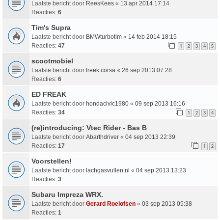
Laatste bericht door
ReesKees
«
13 apr 2014 17:14
Reacties:
6
Tim's Supra
Laatste bericht door
BMWturbotim
«
14 feb 2014 18:15
Reacties:
47
1
2
3
4
5
scootmobiel
Laatste bericht door
freek corsa
«
26 sep 2013 07:28
Reacties:
6
ED FREAK
Laatste bericht door
hondacivic1980
«
09 sep 2013 16:16
Reacties:
34
1
2
3
4
(re)introducing: Vtec Rider - Bas B
Laatste bericht door
Abarthdriver
«
04 sep 2013 22:39
Reacties:
17
1
2
Voorstellen!
Laatste bericht door
lachgasvullen.nl
«
04 sep 2013 13:23
Reacties:
3
Subaru Impreza WRX.
Laatste bericht door
Gerard Roelofsen
«
03 sep 2013 05:38
Reacties:
1