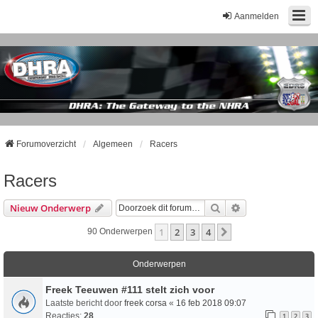
Aanmelden
Forumoverzicht
Algemeen
Racers
Racers
Zoek
Uitgebreid Zoeke
Nieuw Onderwerp
1
2
3
4
Volgende
90 Onderwerpen
Onderwerpen
Freek Teeuwen #111 stelt zich voor
Laatste bericht door
freek corsa
«
16 feb 2018 09:07
Reacties:
28
1
2
3