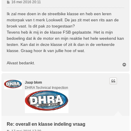
B
16 mei 2016 20:11
e
r
Ik zal mee doen in de streetbike klasse en heb een leren
i
motorpak van t merk Lookwell. De jas zit met een rits aan de
c
broek vast. Is dit pak zo toegestaan?
h
Tevens heb ik mij in de klasse FSB geplaatste. Het is mijn
t
bedoeling dat ik de motor en mijn reaktie het hele weekend kan
testen. Kan dat in deze klasse of zit ik dan in de verkeerde
klasse. Graag hoor ik van jullie hoe of wat.
Alvast bedankt.
O
m
h
o
Jaap blom
o
g
DHRA Technical Inspection
Re: overall en klasse indeling vraag
B