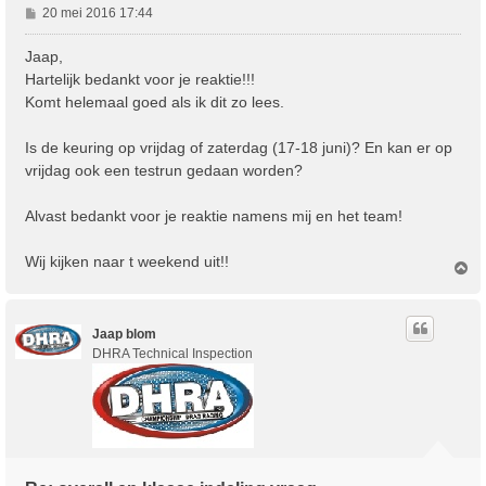
B
20 mei 2016 17:44
e
r
Jaap,
i
Hartelijk bedankt voor je reaktie!!!
c
Komt helemaal goed als ik dit zo lees.
h
t
Is de keuring op vrijdag of zaterdag (17-18 juni)? En kan er op
vrijdag ook een testrun gedaan worden?
Alvast bedankt voor je reaktie namens mij en het team!
Wij kijken naar t weekend uit!!
O
m
h
o
Jaap blom
o
g
DHRA Technical Inspection