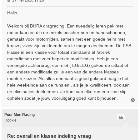
17 mei 2016 17:20
e
r
Hallo,
i
c
Welkom bij DHRA dragracing. Een tweedelig leren pak met
h
motor laarzen die de enkels beschermen en handschoenen,
t
gemaakt voor motorrijden, samen met een goede helm met
krasvrij vizier zijn voldoende om te mogen deelnemen. De FSB
klasse in een klasse voor totaal standaard af fabriek
motorfietsen met zeer beperkte modificaties. Heb je een
verlengde achterbrug, een niet ( EU/EEG) gekeurde uitlaat of
een andere modificatie zul je een van de andere klasses
moeten kiezen. Als alles eenmaal is goed gekeurd mag je het
hele weekeinde aan de runs en , als je je kwalificeert, ook aan
de eliminaties deelnemen. Je kunt van elke run een time slip
ophalen zodat je jouw vooruitgang goed kunt bijhouden.
O
m
h
o
Poor Men Racing
o
Rookie
g
Re: overall en klasse indeling vraag