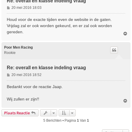
Re: overall en klasse indeling vraag
B
20 mei 2016 18:03
e
r
Houd voor de exacte tijden even de website in de gaten.
i
Vrijdag zal er ook worden gekeurd, en er zal ook worden
c
gereden.
O
h
m
t
h
o
Poor Men Racing
o
Rookie
g
Re: overall en klasse indeling vraag
B
20 mei 2016 18:52
e
r
Bedankt voor de reactie Jaap.
i
c
Wij zullen er zijn!!
O
h
m
t
h
Plaats Reactie
o
o
5 Berichten • Pagina
1
Van
1
g