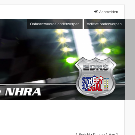
Aanmelden
Onbeantwoorde onderwerpen
Actieve onderwerpen
1 Bericht • Pagina
1
Van
1