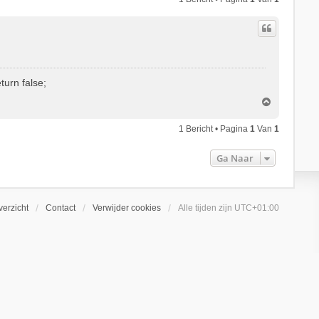
turn false;
O
m
h
1 Bericht • Pagina
1
Van
1
o
o
Ga Naar
g
erzicht
Contact
Verwijder cookies
Alle tijden zijn
UTC+01:00