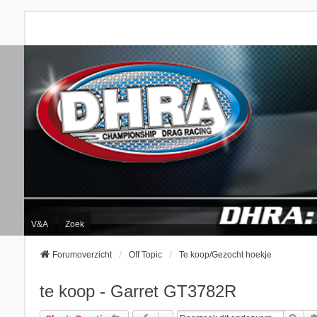
V&A
Zoek
Forumoverzicht
Off Topic
Te koop/Gezocht hoekje
te koop - Garret GT3782R