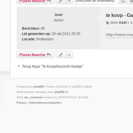
Zoe
Plaats Reactie
Axel
te koop - G
Junior
B
door
Axel
»
1
e
Berichten:
45
r
Lid geworden op:
26 okt 2011 20:35
http://www.ma
i
Locatie:
Rotterdam
c
h
Plaats Reactie
t
Terug Naar “Te Koop/Gezocht Hoekje”
Powered by
phpBB
® Forum Software © phpBB Limited
Nederlandse vertaling door
phpBB.nl
.
Style
we_universal
created by INVENTEA & v12mike
Privacy
|
Gebruikersvoorwaarden