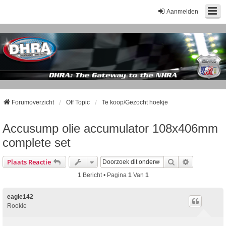
Aanmelden
Forumoverzicht
Off Topic
Te koop/Gezocht hoekje
Accusump olie accumulator 108x406mm
complete set
Zoek
Uitgebreid
Plaats Reactie
1 Bericht • Pagina
1
Van
1
eagle142
Rookie