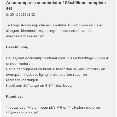
Accusump olie accumulator 108x406mm complete
set
B
25 jul 2023 18:52
e
r
Te koop: Accusump olie accumulator 108x406mm inclusief
i
slangen, klemmen, koppelingen, mechanisch ventiel,
c
magneetschakelaar etc.
h
t
Beschrijving
De 3 Quart Accusump is ideaal voor V-8 en krachtige V-6 en 4
cilinder motoren.
Het is het origineel en biedt al meer dan 30 jaar voorolie- en
overspanningsbeveiliging in alle soorten race- en
recreatievoertuigen.
Heeft een 16" lange en 4-1/4" dia. body.
Functies:
* Ideaal voor V-8 en hoge pk's V-6 en 4 cilinders motoren
* Gemaakt in de VS