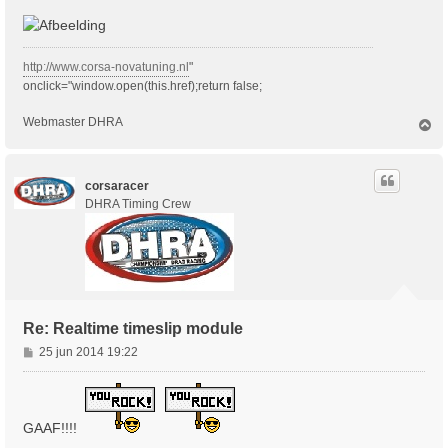
http://www.corsa-novatuning.nl
"
onclick="window.open(this.href);return false;
Webmaster DHRA
O
m
h
o
corsaracer
o
g
DHRA Timing Crew
Re: Realtime timeslip module
B
25 jun 2014 19:22
e
r
i
c
GAAF!!!!
h