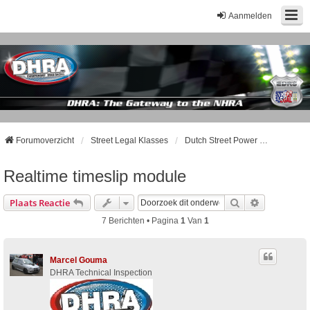
Aanmelden
Forumoverzicht
Street Legal Klasses
Dutch Street Power Series / EDRS
Realtime timeslip module
Zoek
Uitgebreid
Plaats Reactie
7 Berichten • Pagina
1
Van
1
Marcel Gouma
DHRA Technical Inspection