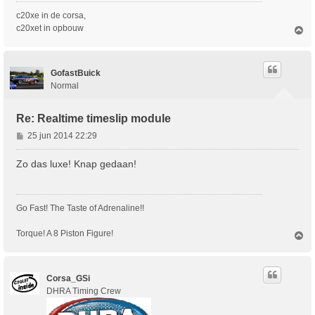
t
c20xe in de corsa,
c20xet in opbouw
O
m
h
o
GofastBuick
o
g
Normal
Re: Realtime timeslip module
B
25 jun 2014 22:29
e
r
Zo das luxe! Knap gedaan!
i
c
h
Go Fast! The Taste of Adrenaline!!
t
Torque! A 8 Piston Figure!
O
m
h
o
Corsa_GSi
o
g
DHRA Timing Crew