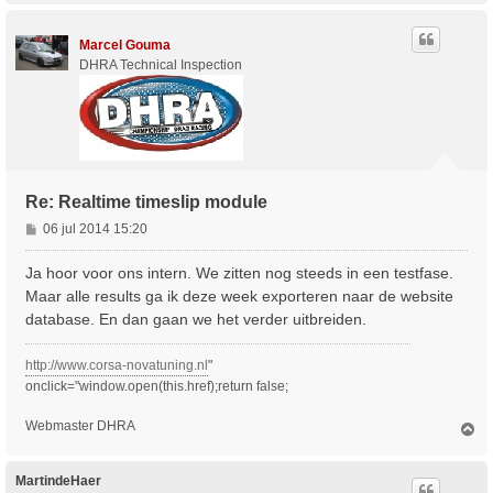
h
h
t
o
Marcel Gouma
o
g
DHRA Technical Inspection
Re: Realtime timeslip module
B
06 jul 2014 15:20
e
r
Ja hoor voor ons intern. We zitten nog steeds in een testfase.
i
Maar alle results ga ik deze week exporteren naar de website
c
database. En dan gaan we het verder uitbreiden.
h
t
http://www.corsa-novatuning.nl
"
onclick="window.open(this.href);return false;
Webmaster DHRA
O
m
h
o
MartindeHaer