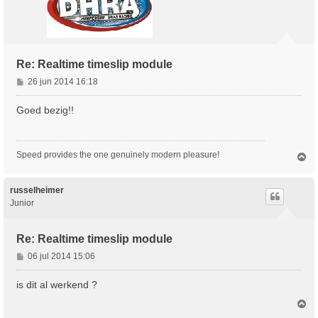
Re: Realtime timeslip module
B
26 jun 2014 16:18
e
r
Goed bezig!!
i
c
h
Speed provides the one genuinely modern pleasure!
O
t
m
h
o
russelheimer
o
Junior
g
Re: Realtime timeslip module
B
06 jul 2014 15:06
e
r
is dit al werkend ?
i
O
c
m