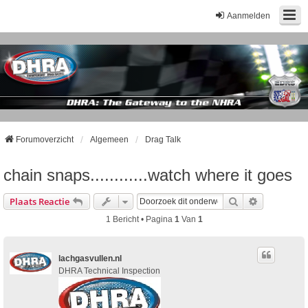
Aanmelden
Forumoverzicht
Algemeen
Drag Talk
chain snaps............watch where it goes
Zoek
Uitgebreid
Plaats Reactie
1 Bericht • Pagina
1
Van
1
lachgasvullen.nl
DHRA Technical Inspection