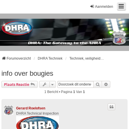
Aanmelden
Forumoverzicht
DHRA Techniek
Techniek, veiligheid en andere zaken
info over bougies
Zoek
Uitgebreid
Plaats Reactie
1 Bericht • Pagina
1
Van
1
Gerard Roelofsen
DHRA Technical Inspection