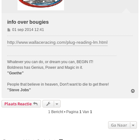
info over bougies
B
01 sep 2014 12:41
e
r
http://www.wallaceracing.com/plug-reading-lm.html
i
c
h
Whatever you can do, or dream you can, BEGIN IT!
t
Boldness has Genius, Power and Magic in it.
"Goethe"
People that believe in heaven, Don't want to die to get there!
"Steve Jobs"
O
m
h
Plaats Reactie
o
o
1 Bericht • Pagina
1
Van
1
g
Ga Naar