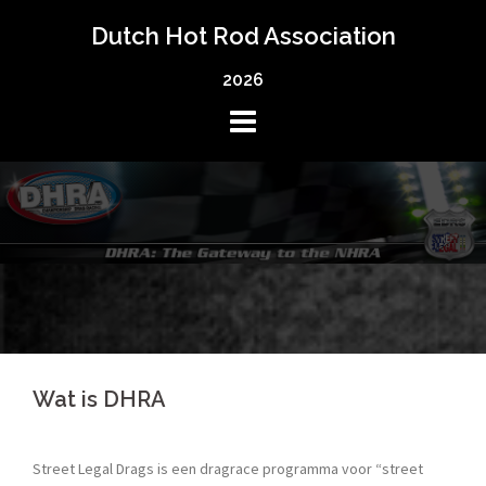
Skip
Dutch Hot Rod Association
to
content
2026
Wat is DHRA
Street Legal Drags is een dragrace programma voor “street