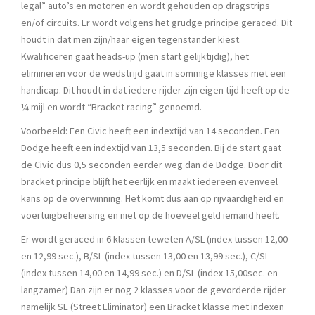
legal” auto’s en motoren en wordt gehouden op dragstrips
en/of circuits. Er wordt volgens het grudge principe geraced. Dit
houdt in dat men zijn/haar eigen tegenstander kiest.
Kwalificeren gaat heads-up (men start gelijktijdig), het
elimineren voor de wedstrijd gaat in sommige klasses met een
handicap. Dit houdt in dat iedere rijder zijn eigen tijd heeft op de
¼ mijl en wordt “Bracket racing” genoemd.
Voorbeeld: Een Civic heeft een indextijd van 14 seconden. Een
Dodge heeft een indextijd van 13,5 seconden. Bij de start gaat
de Civic dus 0,5 seconden eerder weg dan de Dodge. Door dit
bracket principe blijft het eerlijk en maakt iedereen evenveel
kans op de overwinning. Het komt dus aan op rijvaardigheid en
voertuigbeheersing en niet op de hoeveel geld iemand heeft.
Er wordt geraced in 6 klassen teweten A/SL (index tussen 12,00
en 12,99 sec.), B/SL (index tussen 13,00 en 13,99 sec.), C/SL
(index tussen 14,00 en 14,99 sec.) en D/SL (index 15,00sec. en
langzamer) Dan zijn er nog 2 klasses voor de gevorderde rijder
namelijk SE (Street Eliminator) een Bracket klasse met indexen